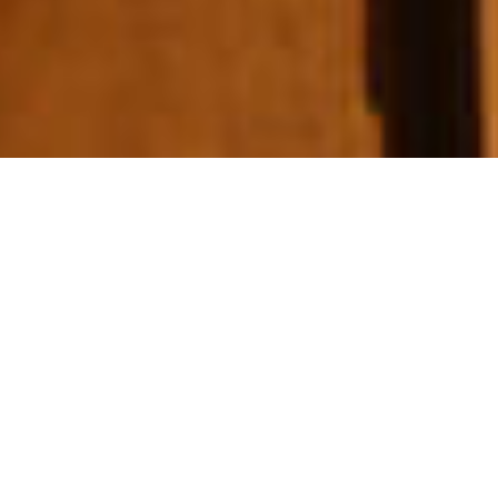
i̇pekyolu’nda
BIR MOLA
SAPANCA’DA BIR LEZZET DURAĞI... KESTANE
KAFE